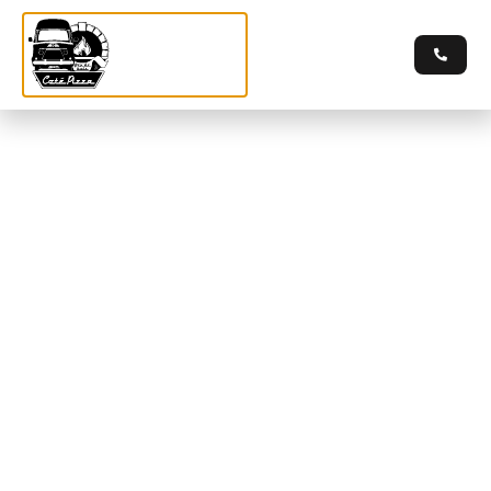
Commandez par téléphone au 06 07 07 31 15
Catégorie :
Poisson
Napolitaine
Sicilienne
Norvégienne
Fruits de mer
Rialto
Plaisance